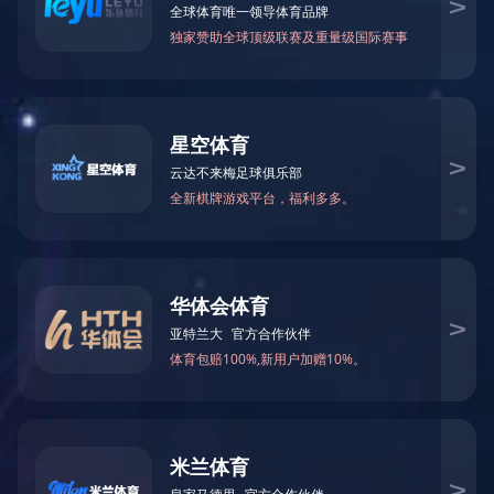
河镇路村的南白路口，
占地约7.8亩，是一家致
力于高分子医用材料制
品和现代医疗电子设备
的研制开发并集生产、
销售和服务于一体的现
代化高新技术民营企
业。
公司集中了一批锐
意进取、勇于创新的科
技人才和管理人才，技
术力量雄厚，经济实力
强大。经2004年的扩
建，公司现有正式员工128人，其中大、中专以上学历41
人，具有高、中级职称技术人员8人。