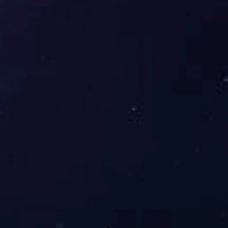
在家吸氧，要注意什么？
联系我们
联系人: 米兰体育线上平台-米兰体育(中国)
联系电话: 400-993-6860
QQ:14675016（同微信）
联系地址: 北京市房山区琉璃河镇
网站栏目
关于我们
产品中心